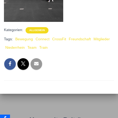
Kategorien:
ALLGEMEIN
Tags:
Bewegung
Connect
CrossFit
Freundschaft
Mitglieder
Niederrhein
Team
Train