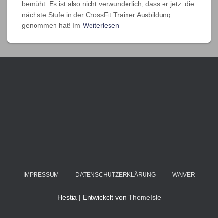
bemüht. Es ist also nicht verwunderlich, dass er jetzt die
nächste Stufe in der CrossFit Trainer Ausbildung
genommen hat! Im
Weiterlesen
IMPRESSUM
DATENSCHUTZERKLÄRUNG
WAIVER
Hestia | Entwickelt von
ThemeIsle