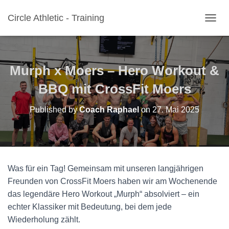
Circle Athletic - Training
N
A
V
I
G
Murph x Moers – Hero Workout &
A
T
BBQ mit CrossFit Moers
I
O
Published by
Coach Raphael
on
27. Mai 2025
N
U
M
S
C
H
Was für ein Tag! Gemeinsam mit unseren langjährigen
A
Freunden von CrossFit Moers haben wir am Wochenende
L
T
das legendäre Hero Workout „Murph“ absolviert – ein
E
echter Klassiker mit Bedeutung, bei dem jede
N
Wiederholung zählt.